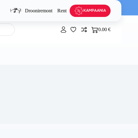
hendid
Outlet
Komisjonimüük
Kasulikku
Kontakt
Drooniremont
Rent
Kinkekaart
KAMPAANIA
0.00
€
Shopping
cart