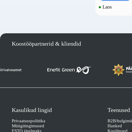
●
Laos
Koostööpartnerid & kliendid
Kasulikud lingid
Teenused
Privaatsuspoliitika
B2B/hulgim
Müügitingimused
Hanked
ESTO järelmaks
Koolitused