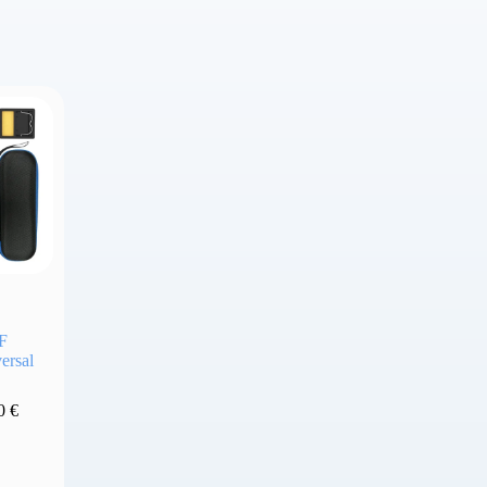
F
ersal
00
€