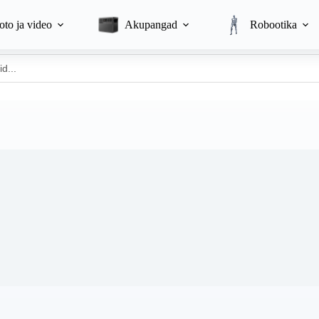
Koolitused
Seminarid
Ju
oto ja video
Akupangad
Robootika