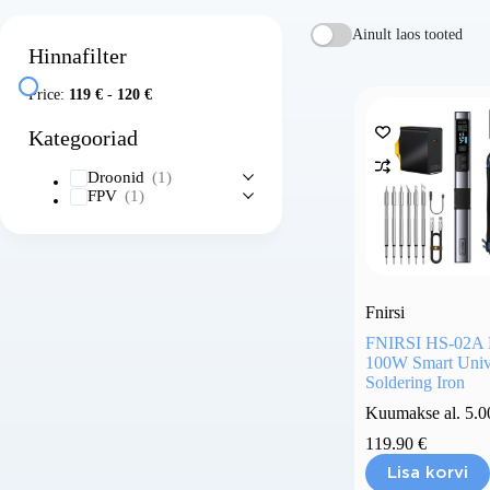
Ainult laos tooted
Hinnafilter
Price:
119 €
-
120 €
Kategooriad
Droonid
(1)
FPV
(1)
Fnirsi
FNIRSI HS-02A 
100W Smart Univ
Soldering Iron
Kuumakse al.
5.
119.90
€
Lisa korvi