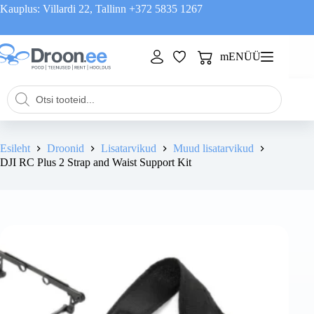
Skip
Kauplus: Villardi 22, Tallinn
+372 5835 1267
to
content
mENÜÜ
Shopping
cart
Products
search
Esileht
Droonid
Lisatarvikud
Muud lisatarvikud
DJI RC Plus 2 Strap and Waist Support Kit