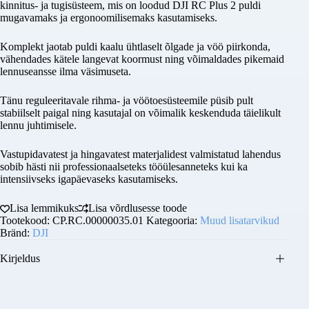
Waist
kinnitus- ja tugisüsteem, mis on loodud DJI RC Plus 2 puldi
Support
mugavamaks ja ergonoomilisemaks kasutamiseks.
Täisnimi
Kit
kogus
Komplekt jaotab puldi kaalu ühtlaselt õlgade ja vöö piirkonda,
vähendades kätele langevat koormust ning võimaldades pikemaid
Ettevõtte nimi ( valikuline )
lennuseansse ilma väsimuseta.
Tänu reguleeritavale rihma- ja vöötoesüsteemile püsib pult
stabiilselt paigal ning kasutajal on võimalik keskenduda täielikult
E-post
lennu juhtimisele.
Vastupidavatest ja hingavatest materjalidest valmistatud lahendus
Telefoninumber
sobib hästi nii professionaalseteks tööülesanneteks kui ka
intensiivseks igapäevaseks kasutamiseks.
Sisu
Lisa lemmikuks
Lisa võrdlusesse toode
Tootekood:
CP.RC.00000035.01
Kategooria:
Muud lisatarvikud
Bränd:
DJI
Kirjeldus
Saada päring