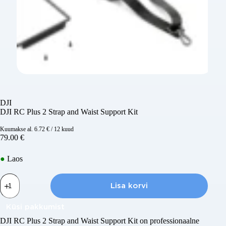
DJI
DJI RC Plus 2 Strap and Waist Support Kit
Kuumakse al.
6.72
€
/ 12 kuud
79.00
€
●
Laos
DJI
RC
Lisa korvi
Plus
2
Küsi pakkumist
Strap
and
DJI RC Plus 2 Strap and Waist Support Kit
on professionaalne