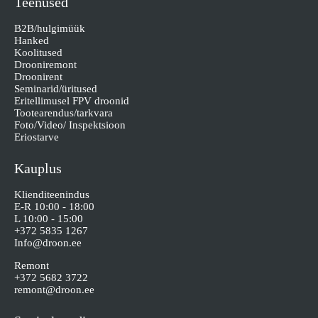
Teenused
B2B/hulgimüük
Hanked
Koolitused
Drooniremont
Droonirent
Seminarid/üritused
Eritellimusel FPV droonid
Tootearendus/tarkvara
Foto/Video/ Inspektsioon
Eriostarve
Kauplus
Klienditeenindus
E-R 10:00 - 18:00
L 10:00 - 15:00
+372 5835 1267
Info@droon.ee
Remont
+372 5682 3722
remont@droon.ee