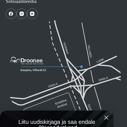
Sotsiaalmeedia
Liitu uudiskirjaga ja saa endale