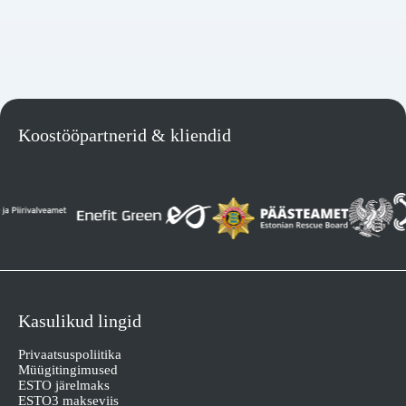
Saada päring
Koostööpartnerid & kliendid
Kasulikud lingid
Privaatsuspoliitika
Müügitingimused
ESTO järelmaks
ESTO3 makseviis