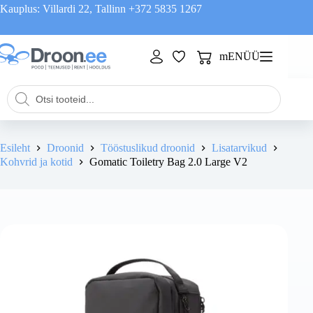
Skip
Kauplus: Villardi 22, Tallinn
+372 5835 1267
to
content
mENÜÜ
Shopping
cart
Products
search
Esileht
Droonid
Tööstuslikud droonid
Lisatarvikud
Kohvrid ja kotid
Gomatic Toiletry Bag 2.0 Large V2