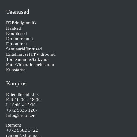
Teenused
B2B/hulgimüük
Hanked
Koolitused
Drooniremont
Droonirent
Seminarid/üritused
Eritellimusel FPV droonid
Tootearendus/tarkvara
Foto/Video/ Inspektsioon
Eriostarve
Kauplus
Klienditeenindus
E-R 10:00 - 18:00
L 10:00 - 15:00
+372 5835 1267
Info@droon.ee
Remont
+372 5682 3722
remont@droon.ee