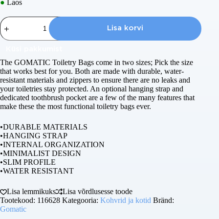
●
Laos
Gomatic
Toiletry
Lisa korvi
Bag
2.0
Küsi pakkumist
Large
V2
The GOMATIC Toiletry Bags come in two sizes; Pick the size
kogus
that works best for you. Both are made with durable, water-
resistant materials and zippers to ensure there are no leaks and
Täisnimi
your toiletries stay protected. An optional hanging strap and
dedicated toothbrush pocket are a few of the many features that
make these the most functional toiletry bags ever.
Ettevõtte nimi ( valikuline )
•DURABLE MATERIALS
•HANGING STRAP
•INTERNAL ORGANIZATION
E-post
•MINIMALIST DESIGN
•SLIM PROFILE
•WATER RESISTANT
Telefoninumber
Lisa lemmikuks
Lisa võrdlusesse toode
Tootekood:
116628
Kategooria:
Kohvrid ja kotid
Bränd:
Gomatic
Sisu