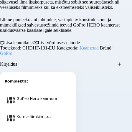
sügavusel ilma lisakorpuseta, mistõttu sobib see suurepäraselt nii
E-post
veealuseks filmimiseks kui ka ekstreemseteks väliseiklusteks.
Lihtne puuteekraani juhtimine, vastupidav konstruktsioon ja
Telefoninumber
mitmekülgsed salvestusrežiimid teevad GoPro HERO kaamerast
usaldusväärse kaaslase igale seiklusele.
Sisu
Lisa lemmikuks
Lisa võrdlusesse toode
Tootekood:
CHDHF-131-EU
Kategooria:
Kaamerad
Bränd:
GoPro
Kirjeldus
Saada päring
Komplektis:
GoPro Hero kaamera
Kumer liimkinnitus