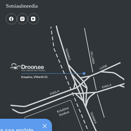
Sotsiaalmeedia
Liitu uudiskirjaga ja saa endale