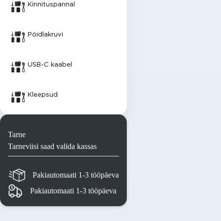
Kinnituspannal
Pöidlakruvi
USB-C kaabel
Kleepsud
Tarne
Tarneviisi saad valida kassas
Pakiautomaati 1-3 tööpäeva
Pakiautomaati 1-3 tööpäeva