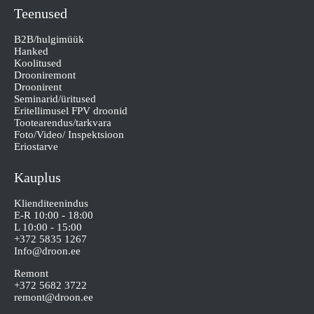
Teenused
B2B/hulgimüük
Hanked
Koolitused
Drooniremont
Droonirent
Seminarid/üritused
Eritellimusel FPV droonid
Tootearendus/tarkvara
Foto/Video/ Inspektsioon
Eriostarve
Kauplus
Klienditeenindus
E-R 10:00 - 18:00
L 10:00 - 15:00
+372 5835 1267
Info@droon.ee
Remont
+372 5682 3722
remont@droon.ee