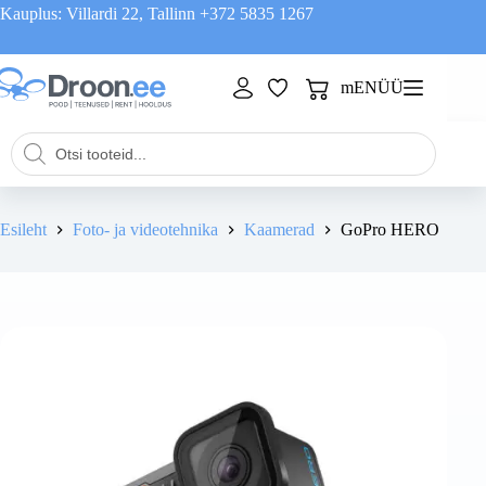
Skip
Kauplus: Villardi 22, Tallinn
+372 5835 1267
to
content
mENÜÜ
Shopping
cart
Products
search
Esileht
Foto- ja videotehnika
Kaamerad
GoPro HERO