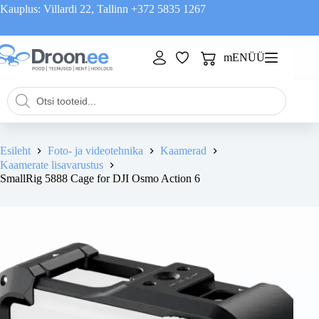
Skip
Kauplus: Villardi 22, Tallinn
+372 5835 1267
to
content
mENÜÜ
Shopping
cart
Products
search
Esileht
Foto- ja videotehnika
Kaamerad
Kaamerate lisavarustus
SmallRig 5888 Cage for DJI Osmo Action 6