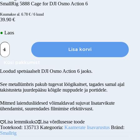
SmallRig 5888 Cage for DJI Osmo Action 6
Kuumakse al.
6.78
€
/ 6 kuud
39.90
€
●
Laos
SmallRig
5888
Lisa korvi
Cage
for
Küsi pakkumist
DJI
Osmo
Loodud spetsiaalselt DJI Osmo Action 6 jaoks.
Action
6
Täisnimi
See metallümbris pakub tugevat löögikaitset, tagades samal ajal
kogus
takistusteta juurdepääsu kõigile nuppudele ja portidele.
Mitmed laiendusliidesed võimaldavad sujuvat lisatarvikute
Ettevõtte nimi ( valikuline )
ühendamist, suurendades filmimise efektiivsust.
Lisa lemmikuks
Lisa võrdlusesse toode
E-post
Tootekood:
135713
Kategooria:
Kaamerate lisavarustus
Bränd:
Smallrig