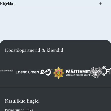
Kirjeldus
Telefoninumber
Sisu
Koostööpartnerid & kliendid
Saada päring
Kasulikud lingid
Privaatsuspoliitika